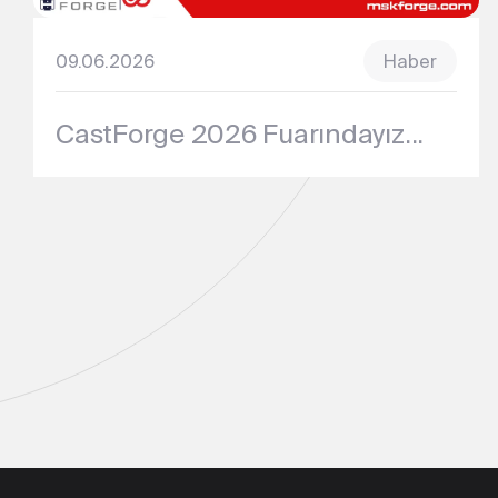
27.03.2026
Haber
Stratejik Bir Adımla Alüminyum
Dövme Hattımızı Devreye Aldık!