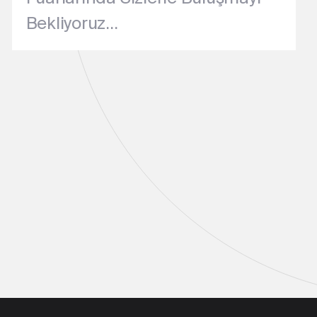
04.04.2025
Haber
Güneş enerjisiyle daha yeşil bir
gelecek şekillendiriyoruz!