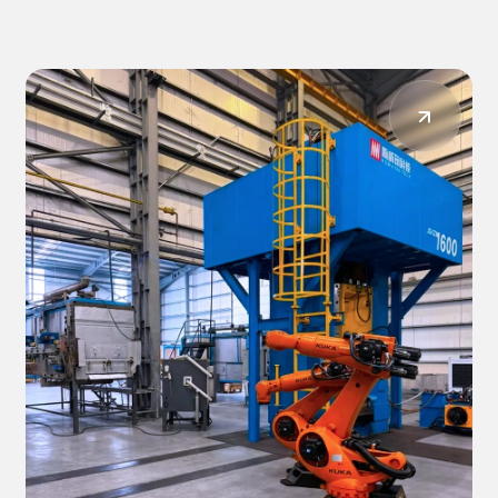
26.03.2026
Haber
2026’da CastForge ve IZB
Fuarlarında Sizlerle Buluşmayı