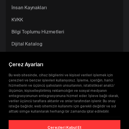
İnsan Kaynakları
KVKK
Bilgi Toplumu Hizmetleri
Dijital Katalog
Çerez Ayarları
Bu web sitesinde, cihaz bilgilerini ve kişisel verileri işlemek için
çerezleri ve benzer işlevleri kullanıyoruz. İşleme, içeriğin, harici
hizmetlerin ve üçüncü şahısların unsurlarının, istatistiksel analiz/
ölçümün, kişiselleştirilmiş reklamcılığın ve sosyal medyanın
entegrasyonunun entegrasyonuna hizmet eder. İşleve bağlı olarak,
veriler üçüncü taraflara aktarılır ve onlar tarafından işlenir. Bu onay
İnternet Sitesi Gizlilik Politikası
isteğe bağlıdır, web sitemizin kullanımı için gerekli değildir ve sol
alttaki simge kullanılarak herhangi bir zamanda iptal edilebilir.
Kişisel Verilerin İşlenmesi Ve Korunması Politikası
Veri Sahibi Başvuru Formu
Çerezleri Kabul Et