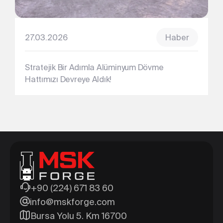
27.03.2026
Haber
Stratejik Bir Adımla Alüminyum Dövme
Hattımızı Devreye Aldık!
+90 (224) 671 83 60
info@mskforge.com
Bursa Yolu 5. Km 16700