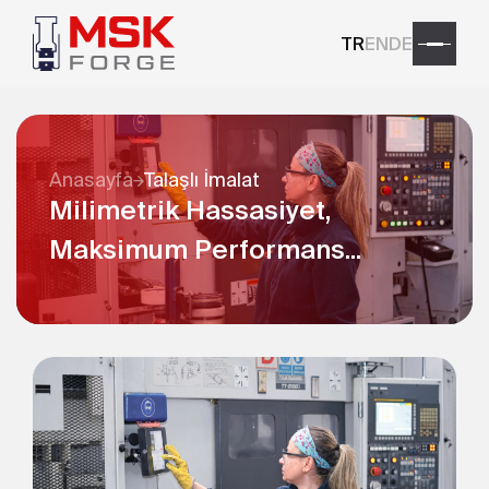
TR
EN
DE
Anasayfa
Talaşlı İmalat
Milimetrik Hassasiyet,
Maksimum Performans...