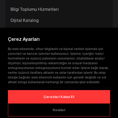
Bilgi Toplumu Hizmetleri
Dijital Katalog
Çerez Ayarları
Bu web sitesinde, cihaz bilgilerini ve kişisel verileri işlemek için
çerezleri ve benzer işlevleri kullanıyoruz. İşleme, içeriğin, harici
hizmetlerin ve üçüncü şahısların unsurlarının, istatistiksel analiz/
ölçümün, kişiselleştirilmiş reklamcılığın ve sosyal medyanın
entegrasyonunun entegrasyonuna hizmet eder. İşleve bağlı olarak,
veriler üçüncü taraflara aktarılır ve onlar tarafından işlenir. Bu onay
İnternet Sitesi Gizlilik Politikası
isteğe bağlıdır, web sitemizin kullanımı için gerekli değildir ve sol
alttaki simge kullanılarak herhangi bir zamanda iptal edilebilir.
Kişisel Verilerin İşlenmesi Ve Korunması Politikası
Veri Sahibi Başvuru Formu
Çerezleri Kabul Et
Ⓒ Copyright 2024 -
MSK Forge
WEB
Reddet
İSTANBUL WEB TASARIM AJANSI - PENTA YAZIL
TASARIM