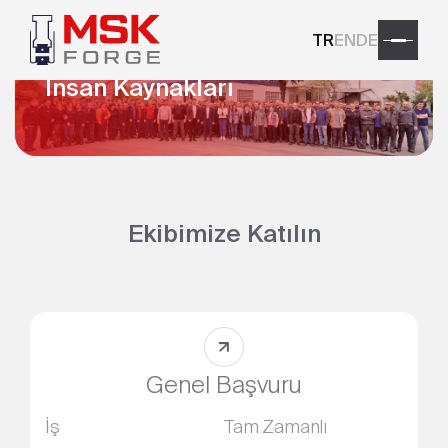
TR
EN
DE
Anasayfa
İnsan Kaynakları
İnsan Kaynakları
Ekibimize Katılın
Genel Başvuru
İş
Tam Zamanlı