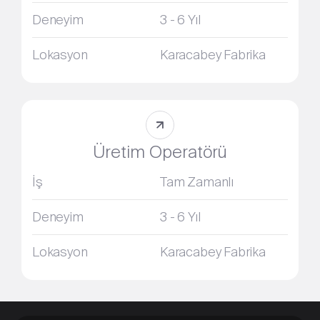
Deneyim
3 - 6 Yıl
Lokasyon
Karacabey Fabrika
Üretim Operatörü
İş
Tam Zamanlı
Deneyim
3 - 6 Yıl
Lokasyon
Karacabey Fabrika