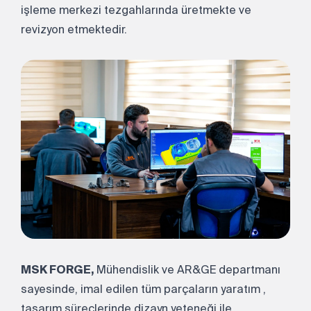
işleme merkezi tezgahlarında üretmekte ve
revizyon etmektedir.
MSK FORGE,
Mühendislik ve AR&GE departmanı
sayesinde, imal edilen tüm parçaların yaratım ,
tasarım süreçlerinde dizayn yeteneği ile