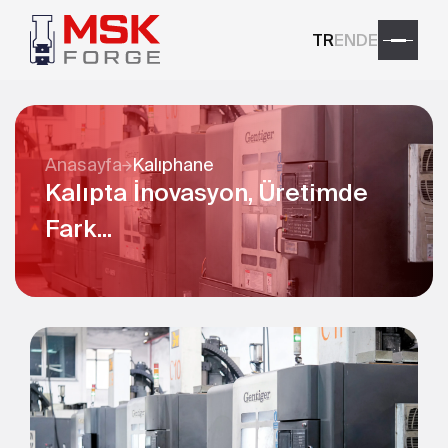
TR
EN
DE
Anasayfa
Kalıphane
Kalıpta İnovasyon, Üretimde
Fark...