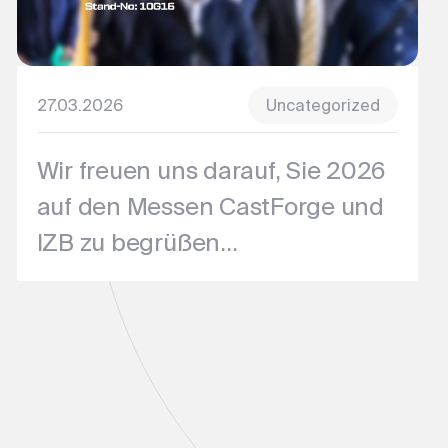
27.03.2026
Uncategorized
Wir freuen uns darauf, Sie 2026
auf den Messen CastForge und
IZB zu begrüßen...