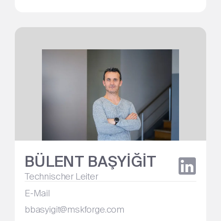
BÜLENT BAŞYİĞİT
Technischer Leiter
E-Mail
bbasyigit@mskforge.com