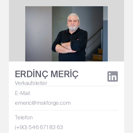
ERDİNÇ MERİÇ
Verkaufsleiter
E-Mail
emeric@mskforge.com
Telefon
(+90) 546 671 83 63