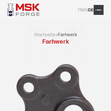
TR
EN
DE
Startseite
Farhwerk
Farhwerk